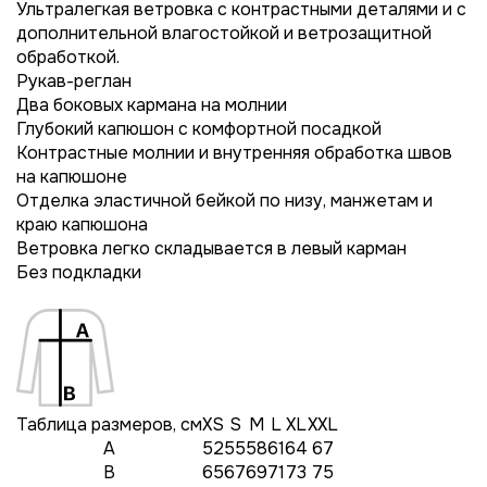
Ультралегкая ветровка с контрастными деталями и с
дополнительной влагостойкой и ветрозащитной
обработкой.
Рукав-реглан
Два боковых кармана на молнии
Глубокий капюшон с комфортной посадкой
Контрастные молнии и внутренняя обработка швов
на капюшоне
Отделка эластичной бейкой по низу, манжетам и
краю капюшона
Ветровка легко складывается в левый карман
Без подкладки
Таблица размеров, см
XS
S
M
L
XL
XXL
A
52
55
58
61
64
67
B
65
67
69
71
73
75