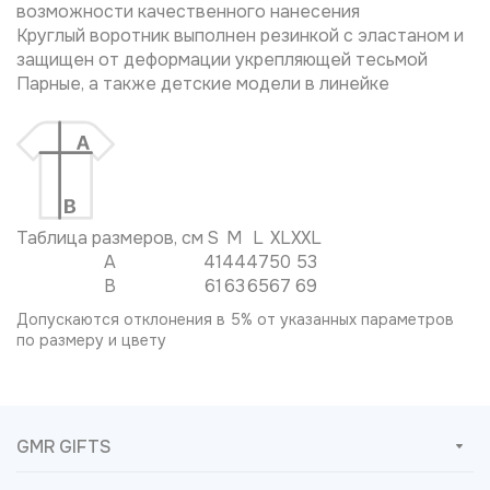
возможности качественного нанесения
Круглый воротник выполнен резинкой с эластаном и
защищен от деформации укрепляющей тесьмой
Парные, а также детские модели в линейке
Таблица размеров, см
S
M
L
XL
XXL
A
41
44
47
50
53
B
61
63
65
67
69
Допускаются отклонения в 5% от указанных параметров
по размеру и цвету
GMR GIFTS