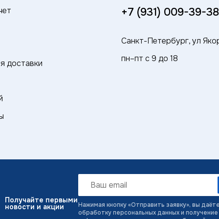
чет
+7 (931) 009-39-3
Санкт-Петербург, ул Якор
пн–пт с 9 до 18
ия доставки
й
ы
Получайте первыми
Нажимая кнопку «Отправить заявку», вы даёте
новости и акции
обработку персональных данных и получение