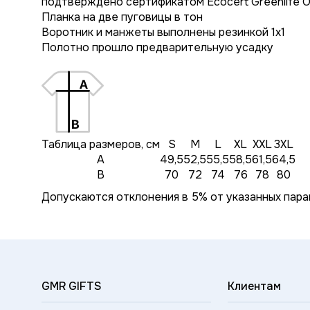
подтверждено сертификатом Ecocert Greenlife 
Планка на две пуговицы в тон
Воротник и манжеты выполнены резинкой 1х1
Полотно прошло предварительную усадку
Таблица размеров, см
S
M
L
XL
XXL
3XL
A
49,5
52,5
55,5
58,5
61,5
64,5
B
70
72
74
76
78
80
Допускаются отклонения в 5% от указанных пара
GMR GIFTS
Клиентам