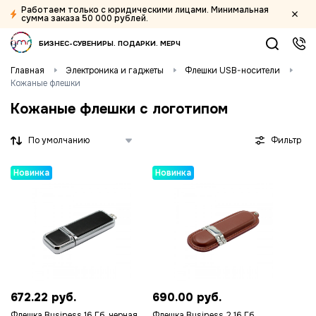
Работаем только с юридическими лицами. Минимальная
Фильтры
сумма заказа 50 000 рублей.
БИЗНЕС-СУВЕНИРЫ
ПОДАРКИ
МЕРЧ
По спец. значку
Главная
Электроника и гаджеты
Флешки USB-носители
Новинки
Кожаные флешки
3
Цена
Кожаные флешки с логотипом
Фильтр
672
697
721
746
770
Новинка
Новинка
Наличие
Есть в наличии
2
Нет в наличии
1
672.22 руб.
690.00 руб.
Флешка Business 16 Гб, черная
Флешка Business 2 16 Гб,