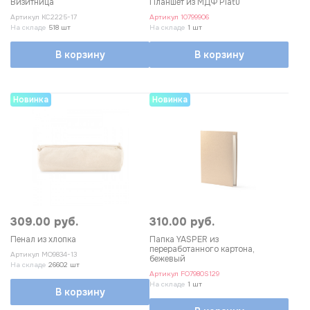
Визитница
Планшет из МДФ Platu
Артикул
KC2225-17
Артикул
10799906
На складе
518 шт
На складе
1 шт
В корзину
В корзину
Новинка
Новинка
309.00 руб.
310.00 руб.
Пенал из хлопка
Папка YASPER из
переработанного картона,
Артикул
MO9834-13
бежевый
На складе
26602 шт
Артикул
FO7980S129
На складе
1 шт
В корзину