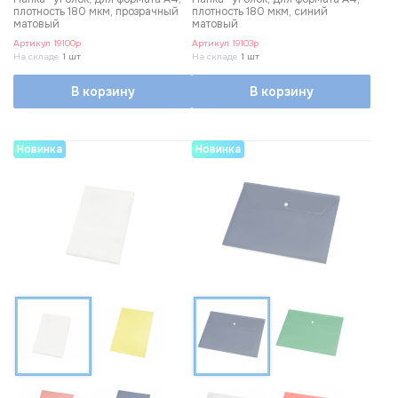
плотность 180 мкм, прозрачный
плотность 180 мкм, синий
Mid Ocean Brands
22
матовый
матовый
Артикул
19100p
Артикул
19103p
Monogramma
7
На складе
1 шт
На складе
1 шт
Oasis Catalog
108
В корзину
В корзину
Portobello Тренд
6
Новинка
Новинка
Выберите фильтры
Сбросить