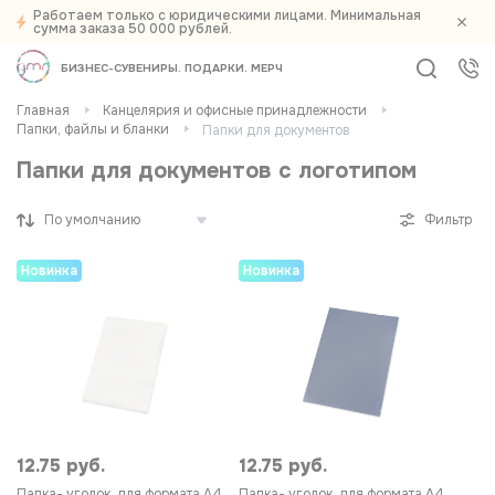
Работаем только с юридическими лицами. Минимальная
Фильтры
сумма заказа 50 000 рублей.
БИЗНЕС-СУВЕНИРЫ
ПОДАРКИ
МЕРЧ
По спец. значку
Главная
Канцелярия и офисные принадлежности
Новинки
Папки, файлы и бланки
Папки для документов
143
Цена
Папки для документов с логотипом
Фильтр
12,75
2,43 тыс.
4,85 тыс.
7,27 тыс.
9,69 тыс.
Новинка
Новинка
Наличие
Есть в наличии
138
Нет в наличии
5
12.75 руб.
12.75 руб.
Бренд
Папка- уголок, для формата А4,
Папка- уголок, для формата А4,