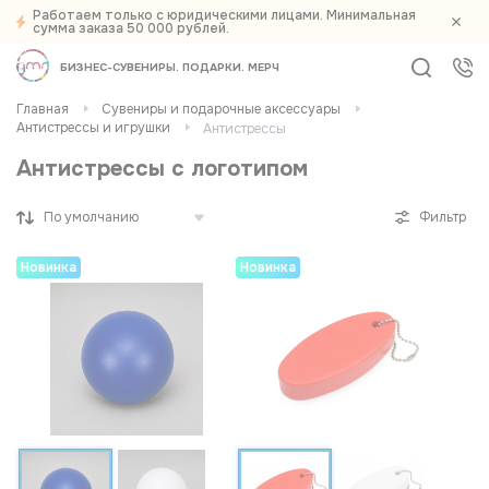
Работаем только с юридическими лицами. Минимальная
Фильтры
сумма заказа 50 000 рублей.
БИЗНЕС-СУВЕНИРЫ
ПОДАРКИ
МЕРЧ
По спец. значку
Главная
Сувениры и подарочные аксессуары
Новинки
Антистрессы и игрушки
Антистрессы
216
Цена
Антистрессы с логотипом
Фильтр
35,0
1,0 тыс.
2,0 тыс.
3,0 тыс.
4,0 тыс.
Новинка
Новинка
Наличие
Есть в наличии
151
Нет в наличии
65
Бренд