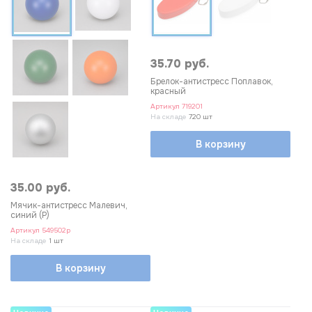
F.O.R.
1
Happy gifts
8
35.70 руб.
Indivo
2
Брелок-антистресс Поплавок,
красный
Mid Ocean Brands
31
Артикул
719201
Molti
На складе
720 шт
5
Oasis Catalog
В корзину
88
Stamina
12
35.00 руб.
Мячик-антистресс Малевич,
синий (Р)
Выберите фильтры
Сбросить
Артикул
549502p
На складе
1 шт
В корзину